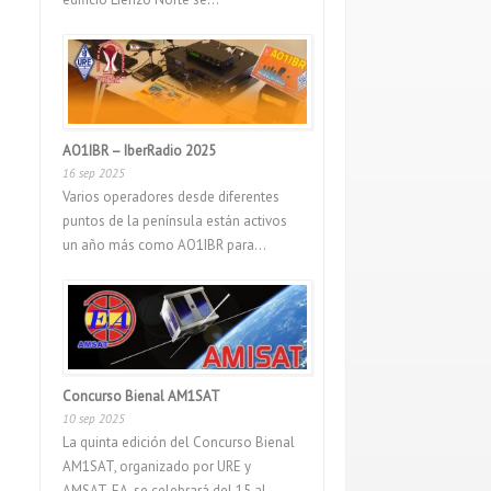
AO1IBR – IberRadio 2025
16 sep 2025
Varios operadores desde diferentes
puntos de la península están activos
un año más como AO1IBR para...
Concurso Bienal AM1SAT
10 sep 2025
La quinta edición del Concurso Bienal
AM1SAT, organizado por URE y
AMSAT-EA, se celebrará del 15 al...