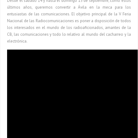
Desde el sábado 14 y hasta el domingo 15 de septiembre, como estos
últimos años, queremos convertir a Ávila en la meca para los
entusiastas de las comunicaciones. El objetivo principal de la V Feria
Nacional de las Radiocomunicaciones es poner a disposición de todos
los interesados en el mundo de los radioaficionados, amantes de la
CB, las comunicaciones y todo lo relativo al mundo del cacharreo y la
electrónica.