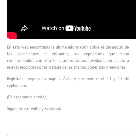
En esta web encontrarás la última información sobre el desarrollo de
las inscripciones de visitantes, los expositores que están
comprometidos con esta Feria, así como las novedades en cuanto a
nuevas incorporaciones, detalle de las charlas, ponencias y reuniones.
Regístrate, prepara tu viaje a Ávila y nos vemos el 14 y 15 de
septiembre.
¡Os esperamos a todos!
Síguenos en Twitter y Facebook