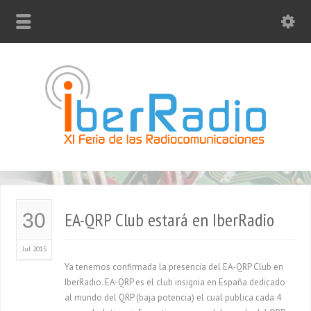
EA-QRP Club estará en IberRadio
30
Jul 2015
Ya tenemos confirmada la presencia del EA-QRP Club en
IberRadio. EA-QRP es el club insignia en España dedicado
al mundo del QRP (baja potencia) el cual publica cada 4